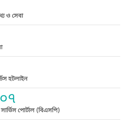
্য ও সেবা
া
্ভিস হটলাইন
০৭
ার্ভিস পোর্টাল (বিএসপি)