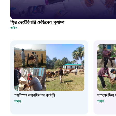
ফ্রি ভেটেরিনারি মেডিকেল ক্যাম্প
অফিস
গবাদিপশুর ভ্যাকসিনেশন কর্মসূচী
ছাগলের টিকা প্
অফিস
অফিস