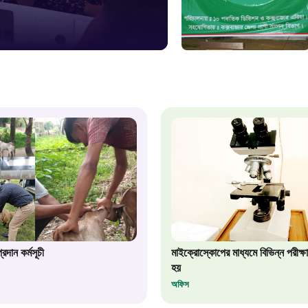
স্মার্ট ভূমি
১০৯
শিশু সহায
১৬১
বাংলাদেশ ক
০১৯
মাদকদ্রব্য 
রদান কর্মসূচী
মাইক্রোস্কোপের মাধ্যমে বিভিন্ন পরীক্ষা
১৬১
হয়
অফিস
জরুরী অভ্