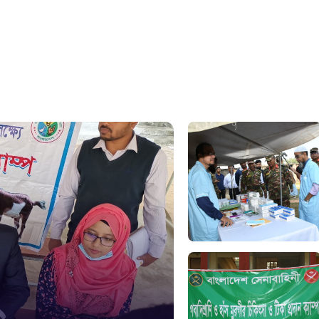
সুপ্রীম কোর
১০৯
নারী ও শিশ
১০৬
দুদক
১০২
দুর্যোগের 
১৬১