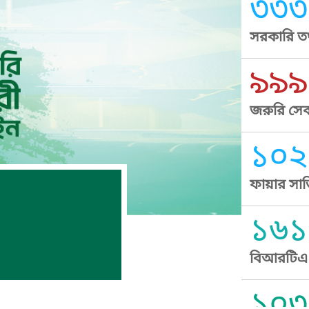
৩৩৩
সরকারি তথ
৯৯৯
জরুরি সেব
১০২
ফায়ার সার
১৬১
বিআরটিএ স
১০৩