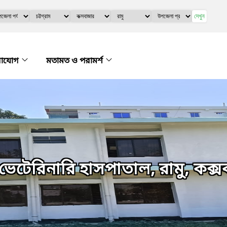
দেখুন
গাযোগ
মতামত ও পরামর্শ
 ভেটেরিনারি হাসপাতাল, রামু, কক্