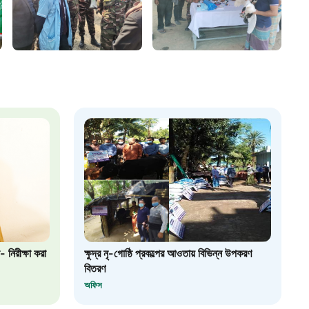
 সেবা
৮
়তা লাইন
০৯
র্মচারী কল্যাণ বোর্ড হটলাইন
০৮৮৮৮৮৮৮
নিয়ন্ত্রণ হটলাইন
- নিরীক্ষা করা
ক্ষুদ্র নৃ-গোষ্ঠি প্রকল্পের আওতায় বিভিন্ন উপকরণ
১৩
বিতরণ
অফিস
যন্তরীণ নৌ-পরিবহন হটলাইন