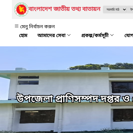
বাংলাদেশ জাতীয় তথ্য বাতায়ন
মেনু নির্বাচন করুন
আমাদের সেবা
প্রকল্প/কর্মসূচী
যো
উপজেলা প্রাণিসম্পদ দপ্তর ও